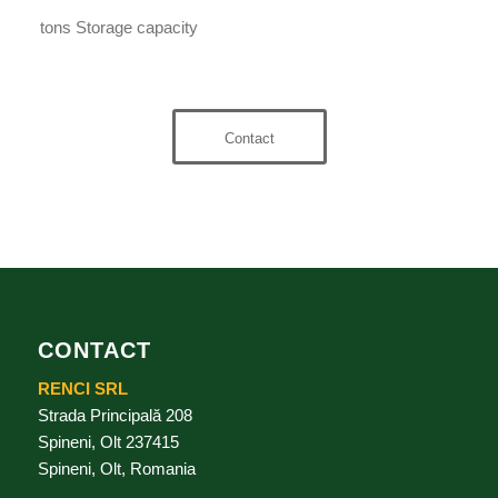
tons Storage capacity
Contact
CONTACT
RENCI SRL
Strada Principală 208
Spineni, Olt 237415
Spineni, Olt, Romania